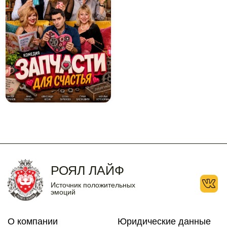
10
11
12
13
14
15
16
17
18
19
20
21
22
23
24
25
26
27
28
29
30
31
РОЯЛ ЛАЙФ
Источник положительных
эмоций
О компании
Юридические данные