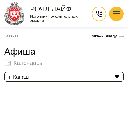
РОЯЛ ЛАЙФ
Источник положительных
эмоций
Главная
Закажи Звезду
Афиша
Календарь
г. Канаш
Август 2026
Пн
Вт
Ср
Чт
Пт
Сб
Вс
1
2
3
4
5
6
7
8
9