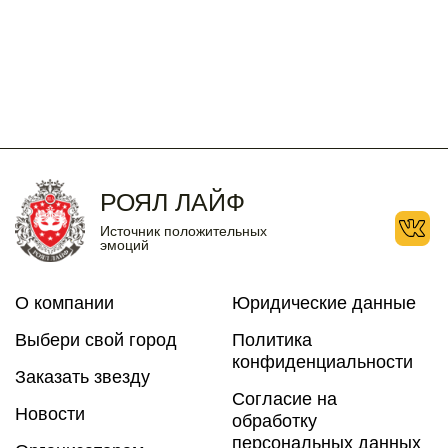
10
11
12
13
14
15
16
17
18
19
20
21
22
23
24
25
26
27
28
29
30
31
РОЯЛ ЛАЙФ
Источник положительных
эмоций
О компании
Юридические данные
Выбери свой город
Политика
конфиденциальности
Заказать звезду
Согласие на
Новости
обработку
персональных данных