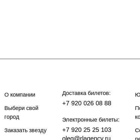
Доставка билетов:
О компании
Ю
+7 920 026 08 88
Выбери свой
П
город
к
Электронные билеты:
+7 920 25 25 103
Заказать звезду
С
oleg@rlagency.ru
п