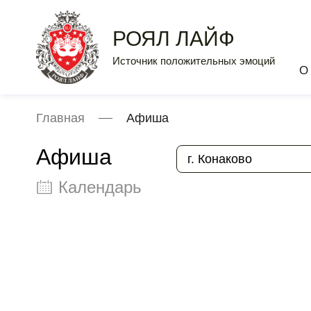
РОЯЛ ЛАЙФ
Источник положительных эмоций
О
Главная
Афиша
Афиша
г. Конаково
Календарь
Август 2026
Пн
Вт
Ср
Чт
Пт
Сб
Вс
1
2