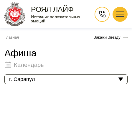
РОЯЛ ЛАЙФ
Источник положительных
эмоций
Главная
Закажи Звезду
Афиша
Календарь
г. Сарапул
Август 2026
Пн
Вт
Ср
Чт
Пт
Сб
Вс
1
2
3
4
5
6
7
8
9