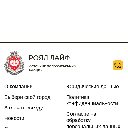
10
11
12
13
14
15
16
17
18
19
20
21
22
23
24
25
26
27
28
29
30
31
РОЯЛ ЛАЙФ
Источник положительных
эмоций
О компании
Юридические данные
Выбери свой город
Политика
конфиденциальности
Заказать звезду
Согласие на
Новости
обработку
персональных данных