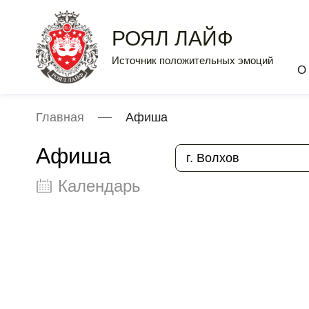
РОЯЛ ЛАЙФ
Источник положительных эмоций
О
Главная
Афиша
Афиша
г. Волхов
Календарь
Август 2026
Пн
Вт
Ср
Чт
Пт
Сб
Вс
1
2