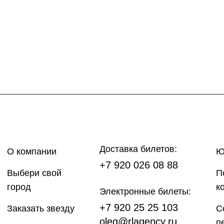
Доставка билетов:
О компании
Ю
+7 920 026 08 88
Выбери свой
П
город
к
Электронные билеты:
+7 920 25 25 103
Заказать звезду
С
oleg@rlagency.ru
п