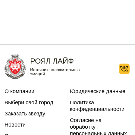
10
11
12
13
14
15
16
17
18
19
20
21
22
23
24
25
26
27
28
29
30
31
РОЯЛ ЛАЙФ
Источник положительных
эмоций
О компании
Юридические данные
Выбери свой город
Политика
конфиденциальности
Заказать звезду
Согласие на
Новости
обработку
персональных данных