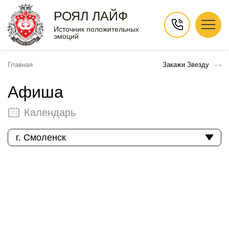
РОЯЛ ЛАЙФ
Источник положительных
эмоций
Главная
Закажи Звезду
Афиша
Календарь
г. Смоленск
Август 2026
Пн
Вт
Ср
Чт
Пт
Сб
Вс
1
2
3
4
5
6
7
8
9