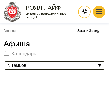
РОЯЛ ЛАЙФ
Источник положительных
эмоций
Главная
Закажи Звезду
Афиша
Календарь
г. Тамбов
Август 2026
Пн
Вт
Ср
Чт
Пт
Сб
Вс
1
2
3
4
5
6
7
8
9