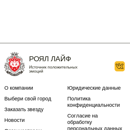
10
11
12
13
14
15
16
17
18
19
20
21
22
23
24
25
26
27
28
29
30
31
РОЯЛ ЛАЙФ
Источник положительных
эмоций
О компании
Юридические данные
Выбери свой город
Политика
конфиденциальности
Заказать звезду
Согласие на
Новости
обработку
персональных данных